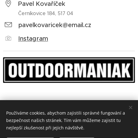
Pavel Kovaříček
Černíkovice 184, 517 04
pavelkovaricek@email.cz
Instagram
Používáme cookies, abychom zajistili správné fungování a
bezpečnost našich stránek. Tím vám můžeme zajistit tu
nejlepší zkušenost při jejich návštěvě.
© 2025 Pavel Kovaříček